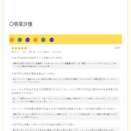
〇明里沙様