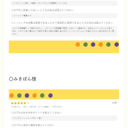
〇みきぽん様