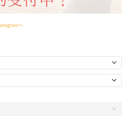
agramへ