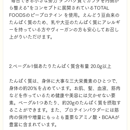
”毎日できる小さな努力 タンパク質でカラダを内側か
ら整える”をコンセプトに展開されているTOTAL
FOODSのピープロテイン を使用。えんどう豆由来の
たんぱく質のため、
乳や大豆のたんぱく質にアレルギ
ーを持っている方
や
ヴィーガンの方
も安心してお召し
上がりいただけます。
2.ベーグル1個あたりたんぱく質含有量 20.0g以上
たんぱく質は、身体に大事な三大栄養素のひとつで、
身体の約20％を占めています。お肌、髪、血液、筋肉
などを作っているため健康や美容には欠かせない要
素。ベーグル1つあたり、約20gのたんぱく質を摂取す
ることができます。また、プロテインパウダーには筋
⾁の保持や増量にもっとも重要なアミノ酸・BCAAが
豊富に含まれています。